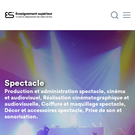
Aller
au
contenu
principal
Spectacle
Production et administration spectacle, cinéma
et audiovisuel, Réalisation cinématographique et
audiovisuelle, Coiffure et maquillage spectacle,
Décor et accessoires spectacle, Prise de son et
sonorisation.