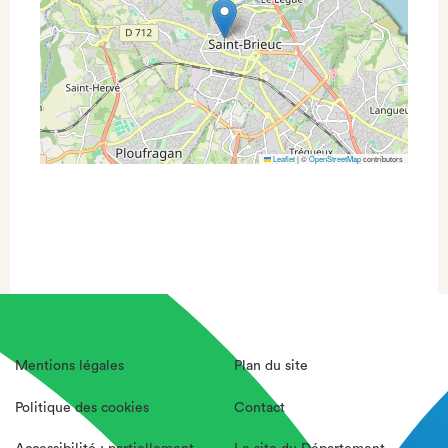
Leaflet
|
©
OpenStreetMap
contributors
Mentions légales
Plan du site
Politique des cookies
Contact