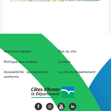
Leaflet
|
©
OpenStreetMap
contributors
Mentions légales
Plan du site
Politique des cookies
Contact
Accessibilité : partiellement
Le site du Département
conforme