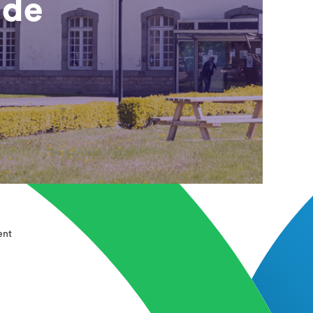
 de
ent