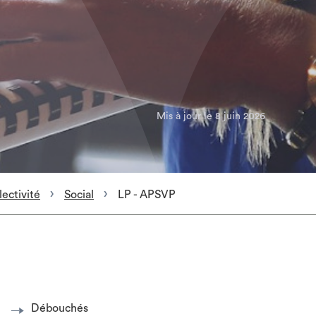
Mis à jour le 8 juin 2026
lectivité
Social
LP - APSVP
Débouchés