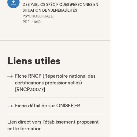
DES PUBLICS SPÉCIFIQUES :PERSONNES EN
SITUATION DE VULNÉRABILITÉS
PSYCHOSOCIALE
PDF - 1 MO
(NOUVEL
ONGLET)
Liens utiles
Fiche RNCP (Répertoire national des
certifications professionnelles)
[RNCP30077]
Fiche détaillée sur ONISEP.FR
Lien direct vers l'établissement proposant
cette formation