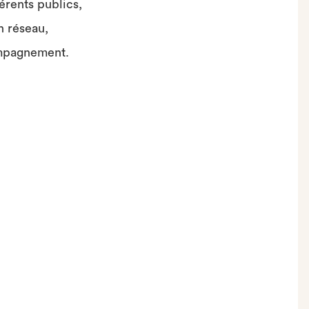
érents publics,
n réseau,
mpagnement.