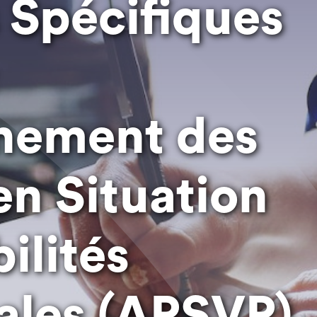
 Spécifiques
ement des
en Situation
ilités
ales (APSVP)