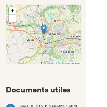
+
−
Leaflet
|
©
OpenStreetMap
contributors
Documents utiles
PLAQUETTE DE LA LP - ACCOMPAGNEMENT