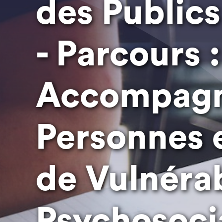
des Publics
- Parcours :
Accompagn
Personnes 
de Vulnérab
Psychosoci