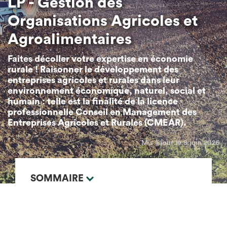
LP - Gestion des
Organisations Agricoles et
Agroalimentaires
Faites décoller votre expertise en économie
rurale ! Raisonner le développement des
entreprises agricoles et rurales dans leur
environnement économique, naturel, social et
humain : telle est la finalité de la licence
professionnelle Conseil en Management des
Entreprises Agricoles et Rurales (CMEAR).
Mis à jour le 8 juin 2026
SOMMAIRE