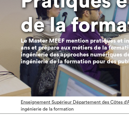
Pratiques e
de la form
Le Master MEEF mention pratiques et in
ans et prépare aux métiers de la formati
ingénierie des approches numériques de
ingénierie de la formation pour des publ
Enseignement Supérieur Département des Côtes d'
ingénierie de la formation