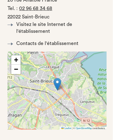
20 rue Anatole France
Tel.
:
02 96 68 34 68
22022 Saint-Brieuc
Visitez le site Internet de
l'établissement
Contacts de l'établissement
+
−
Leaflet
|
©
OpenStreetMap
contributors