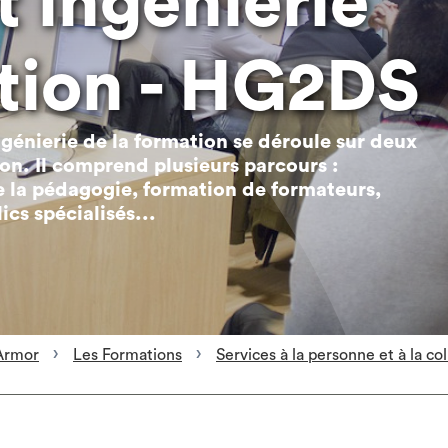
t ingénierie
ation - HG2DS
génierie de la formation se déroule sur deux
on. Il comprend plusieurs parcours :
 la pédagogie, formation de formateurs,
ics spécialisés...
Armor
Les Formations
Services à la personne et à la col