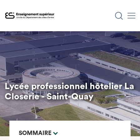
Aller
au
contenu
principal
Lycée professionnel hôtelier La
Closerie - Saint-Quay
SOMMAIRE