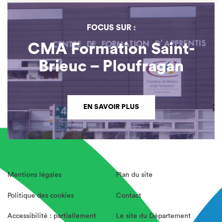
FOCUS SUR :
CMA Formation Saint-
Brieuc – Ploufragan
EN SAVOIR PLUS
Mentions légales
Plan du site
Politique des cookies
Contact
Accessibilité : partiellement
Le site du Département