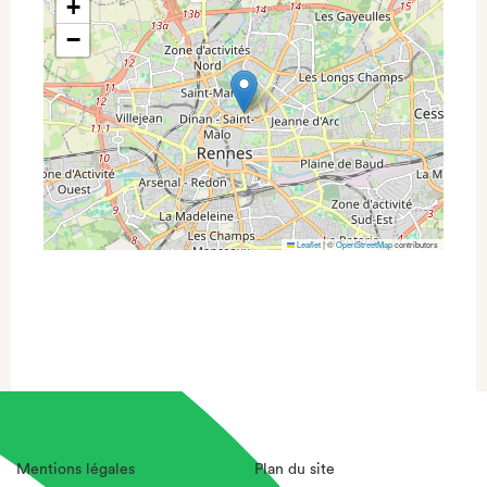
+
−
Leaflet
|
©
OpenStreetMap
contributors
Mentions légales
Plan du site