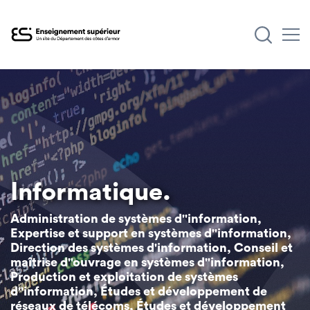
Aller
au
contenu
principal
Informatique.
Administration de systèmes d''information,
Expertise et support en systèmes d''information,
Direction des systèmes d'information, Conseil et
maîtrise d''ouvrage en systèmes d''information,
Production et exploitation de systèmes
d''information, Études et développement de
réseaux de télécoms, Études et développement