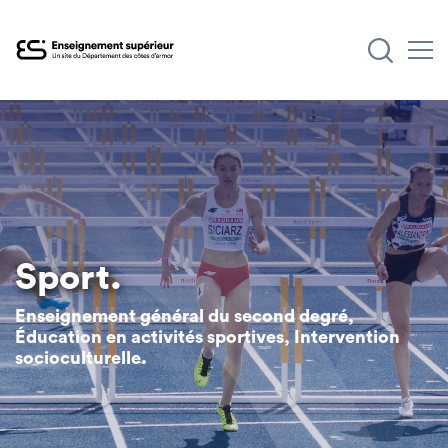
Aller
au
contenu
principal
Sport.
Enseignement général du second degré,
Éducation en activités sportives, Intervention
socioculturelle.