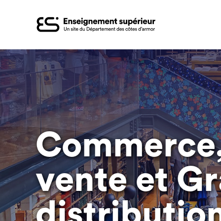
Aller
au
contenu
principal
Commerce,
vente et G
distributio