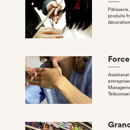
Pâtisserie
produits f
décoration
Force
Assistanat
entreprise
Managemen
Téléconsei
Grand