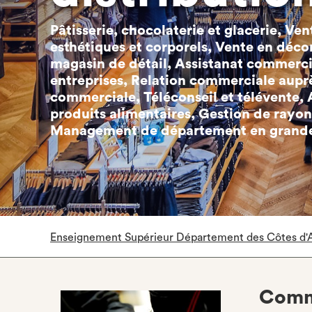
Pâtisserie, chocolaterie et glacerie, Ven
esthétiques et corporels, Vente en déco
magasin de détail, Assistanat commerc
entreprises, Relation commerciale auprè
commerciale, Téléconseil et télévente,
produits alimentaires, Gestion de rayo
Management de département en grande 
Enseignement Supérieur Département des Côtes d'
Comm