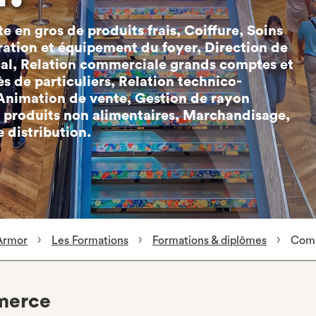
te en gros de produits frais, Coiffure, Soins
ration et équipement du foyer, Direction de
ial, Relation commerciale grands comptes et
s de particuliers, Relation technico-
 Animation de vente, Gestion de rayon
n produits non alimentaires, Marchandisage,
distribution.
Armor
Les Formations
Formations & diplômes
Comm
erce