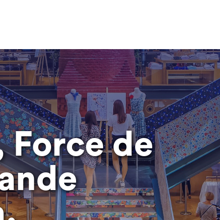
 Force de
rande
n.