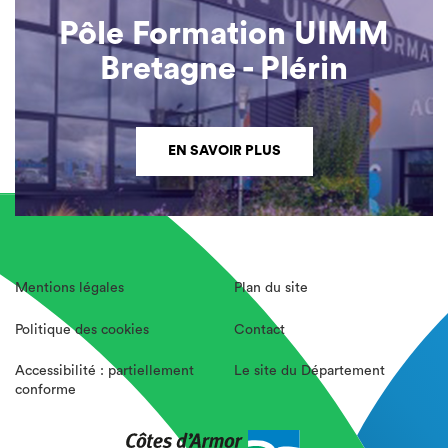
Pôle Formation UIMM
Bretagne - Plérin
EN SAVOIR PLUS
Mentions légales
Plan du site
Politique des cookies
Contact
Accessibilité : partiellement
Le site du Département
conforme