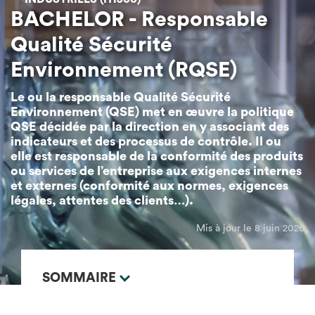
BACHELOR - Responsable
Qualité Sécurité
Environnement (RQSE)
Le ou la responsable Qualité Sécurité
Environnement (QSE) met en œuvre la politique
QSE décidée par la direction en y associant des
indicateurs et des processus de contrôle. Il ou
elle est responsable de la conformité des produits
ou services de l’entreprise aux exigences internes
et externes (conformité aux normes, exigences
légales, attentes des clients…).
Mis à jour le 8 juin 2026
SOMMAIRE