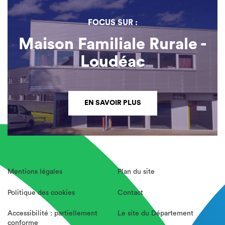
FOCUS SUR :
Maison Familiale Rurale -
Loudéac
EN SAVOIR PLUS
Mentions légales
Plan du site
Politique des cookies
Contact
Accessibilité : partiellement
Le site du Département
conforme