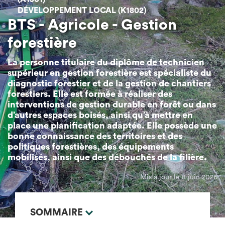
DÉVELOPPEMENT LOCAL (K1802)
BTS - Agricole - Gestion
forestière
La personne titulaire du diplôme de technicien
supérieur en gestion forestière est spécialiste du
diagnostic forestier et de la gestion de chantiers
forestiers. Elle est formée à réaliser des
interventions de gestion durable en forêt ou dans
d’autres espaces boisés, ainsi qu’à mettre en
place une planification adaptée. Elle possède une
bonne connaissance des territoires et des
politiques forestières, des équipements
mobilisés, ainsi que des débouchés de la filière.
Mis à jour le 8 juin 2026
SOMMAIRE