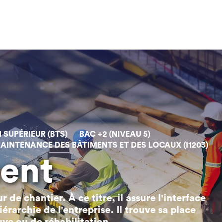
 SUPÉRIEUR (BTS)
BAC +2 (NIVEAU 5)
AINTENANCE DES BÂTIMENTS ET DES LOCAUX (I1203)
ment
 de chantier. À ce titre, il assure l'interface
hiérarchie de l'entreprise. Il trouve sa place