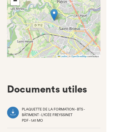
−
Leaflet
|
©
OpenStreetMap
contributors
Documents utiles
PLAQUETTE DE LA FORMATION - BTS -
BÂTIMENT - LYCÉE FREYSSINET
PDF - 1.41 MO
(NOUVEL
ONGLET)