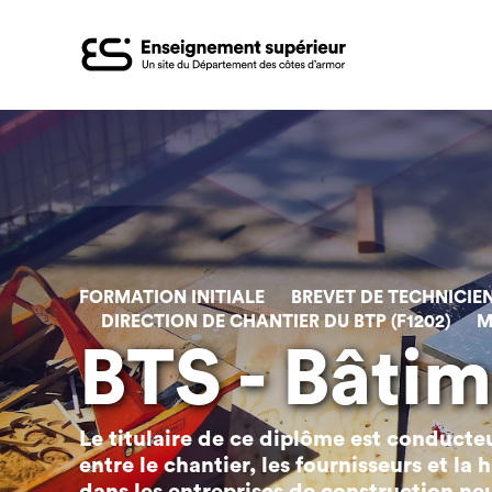
Aller
au
contenu
principal
FORMATION INITIALE
BREVET DE TECHNICIEN
DIRECTION DE CHANTIER DU BTP (F1202)
M
BTS - Bâti
Le titulaire de ce diplôme est conducteur
entre le chantier, les fournisseurs et la 