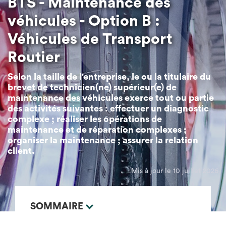
BTS - Maintenance des
véhicules - Option B :
Véhicules de Transport
Routier
Selon la taille de l'entreprise, le ou la titulaire du
brevet de technicien(ne) supérieur(e) de
maintenance des véhicules exerce tout ou partie
des activités suivantes : effectuer un diagnostic
complexe ; réaliser les opérations de
maintenance et de réparation complexes ;
organiser la maintenance ; assurer la relation
client.
Mis à jour le 10 juillet 2026
SOMMAIRE