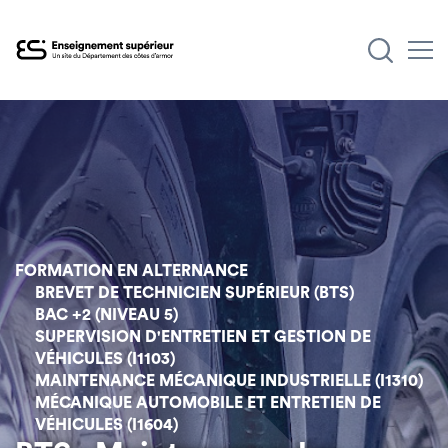
Aller
au
contenu
principal
FORMATION EN ALTERNANCE
BREVET DE TECHNICIEN SUPÉRIEUR (BTS)
BAC +2 (NIVEAU 5)
SUPERVISION D'ENTRETIEN ET GESTION DE
VÉHICULES (I1103)
MAINTENANCE MÉCANIQUE INDUSTRIELLE (I1310)
MÉCANIQUE AUTOMOBILE ET ENTRETIEN DE
VÉHICULES (I1604)