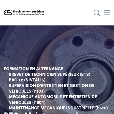
Aller
au
contenu
principal
FORMATION EN ALTERNANCE
BREVET DE TECHNICIEN SUPÉRIEUR (BTS)
BAC +2 (NIVEAU 5)
SUPERVISION D'ENTRETIEN ET GESTION DE
VÉHICULES (I1103)
MÉCANIQUE AUTOMOBILE ET ENTRETIEN DE
VÉHICULES (I1604)
MAINTENANCE MÉCANIQUE INDUSTRIELLE (I1310)