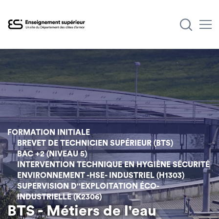
Aller
au
contenu
principal
FORMATION INITIALE
BREVET DE TECHNICIEN SUPÉRIEUR (BTS)
BAC +2 (NIVEAU 5)
INTERVENTION TECHNIQUE EN HYGIÈNE SÉCURITÉ
ENVIRONNEMENT -HSE- INDUSTRIEL (H1303)
SUPERVISION D''EXPLOITATION ÉCO-
INDUSTRIELLE (K2306)
BTS - Métiers de l'eau