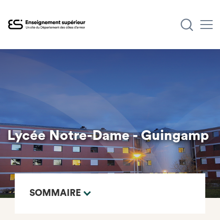
Aller
au
contenu
principal
Lycée Notre-Dame - Guingamp
SOMMAIRE