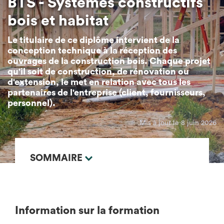
BTS - Systèmes constructifs
bois et habitat
Le titulaire de ce diplôme intervient de la
conception technique à la réception des
ouvrages de la construction bois. Chaque projet
qu'il soit de construction, de rénovation ou
d'extension, le met en relation avec tous les
partenaires de l'entreprise (client, fournisseurs,
personnel).
Mis à jour le 8 juin 2026
SOMMAIRE
Information sur la formation