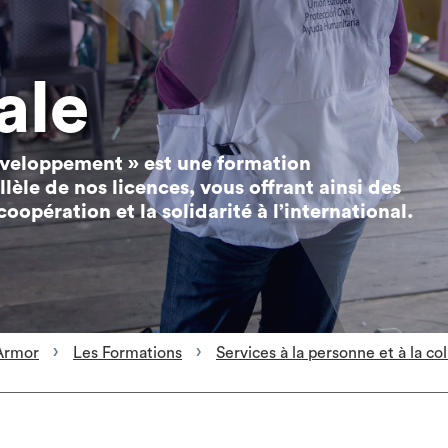
ale
éveloppement » est une formation
llèle de nos licences, vous offrant ainsi des
pération et la solidarité à l’international.
Armor
Les Formations
Services à la personne et à la col