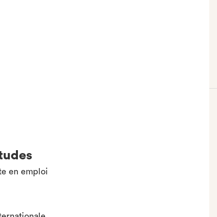
études
te en emploi
ternationale