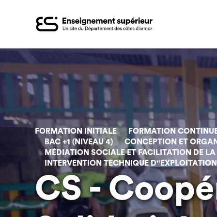
Aller
au
contenu
principal
FORMATION INITIALE
FORMATION CONTINU
BAC +1 (NIVEAU 4)
CONCEPTION ET ORGANI
MÉDIATION SOCIALE ET FACILITATION DE LA 
INTERVENTION TECHNIQUE D''EXPLOITATION 
CS - Coopé