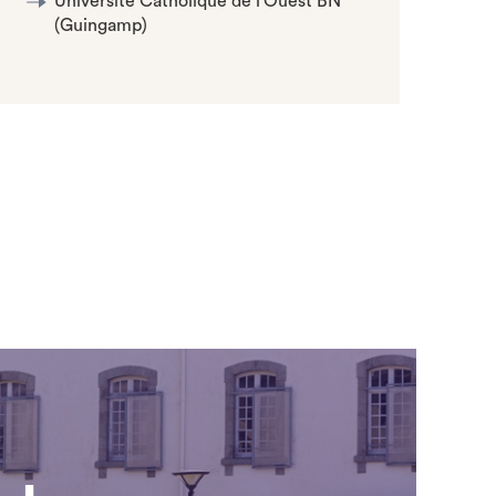
Université Catholique de l'Ouest BN
(Guingamp)