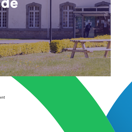
 de
ent