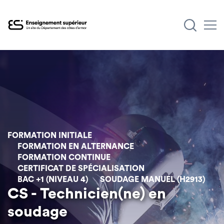
Aller
au
contenu
principal
FORMATION INITIALE
FORMATION EN ALTERNANCE
FORMATION CONTINUE
CERTIFICAT DE SPÉCIALISATION
BAC +1 (NIVEAU 4)
SOUDAGE MANUEL (H2913)
CS - Technicien(ne) en
soudage