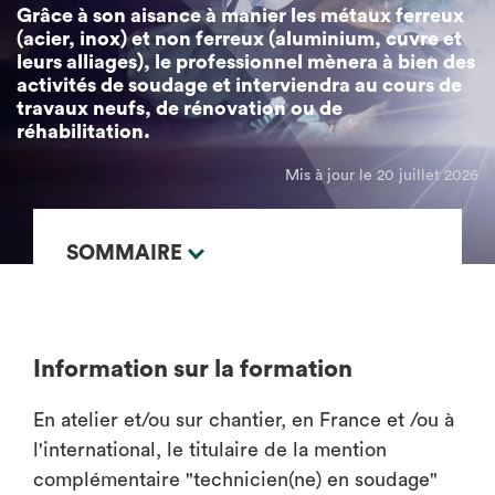
Grâce à son aisance à manier les métaux ferreux
(acier, inox) et non ferreux (aluminium, cuvre et
leurs alliages), le professionnel mènera à bien des
activités de soudage et interviendra au cours de
travaux neufs, de rénovation ou de
réhabilitation.
Mis à jour le 20 juillet 2026
SOMMAIRE
Information sur la formation
En atelier et/ou sur chantier, en France et /ou à
l'international, le titulaire de la mention
complémentaire "technicien(ne) en soudage"