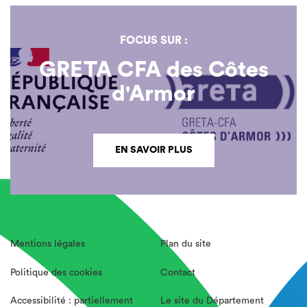
FOCUS SUR :
GRETA CFA des Côtes
d'Armor
EN SAVOIR PLUS
Mentions légales
Plan du site
Politique des cookies
Contact
Accessibilité : partiellement
Le site du Département