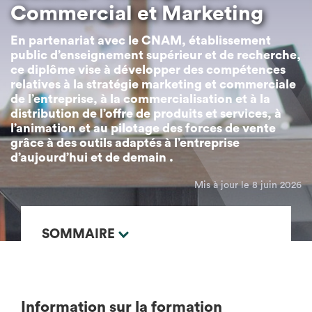
Commercial et Marketing
En partenariat avec le CNAM, établissement
public d’enseignement supérieur et de recherche,
ce diplôme vise à développer des compétences
relatives à la stratégie marketing et commerciale
de l’entreprise, à la commercialisation et à la
distribution de l’offre de produits et services, à
l’animation et au pilotage des forces de vente
grâce à des outils adaptés à l’entreprise
d’aujourd’hui et de demain .
Mis à jour le 8 juin 2026
SOMMAIRE
Information sur la formation