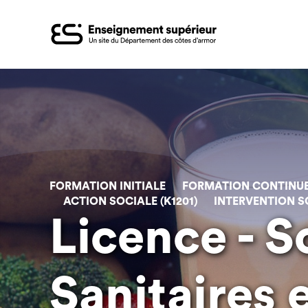
Aller
au
contenu
principal
FORMATION INITIALE
FORMATION CONTINU
ACTION SOCIALE (K1201)
INTERVENTION S
Licence - S
Sanitaires 