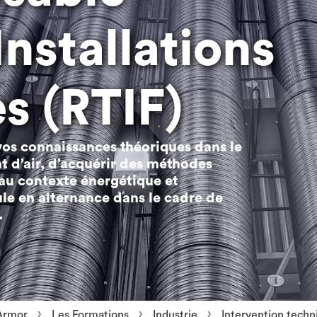
nstallations
es (RTIF)
vos connaissances théoriques dans le
 d’air, d’acquérir des méthodes
t au contexte énergétique et
le en alternance dans le cadre de
.
Armor
Les Formations
Industrie
Intervention techn