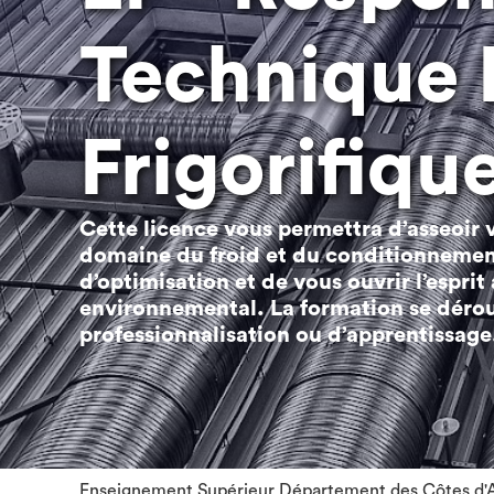
Technique I
Frigorifiqu
Cette licence vous permettra d’asseoir 
domaine du froid et du conditionnement
d’optimisation et de vous ouvrir l’espri
environnemental. La formation se dérou
professionnalisation ou d’apprentissage
Enseignement Supérieur Département des Côtes d'