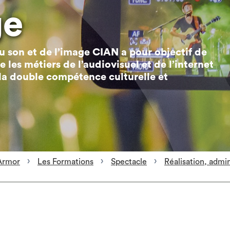
ge
u son et de l’image CIAN a pour objectif de
e les métiers de l’audiovisuel et de l’internet
 la double compétence culturelle et
Armor
Les Formations
Spectacle
Réalisation, admin