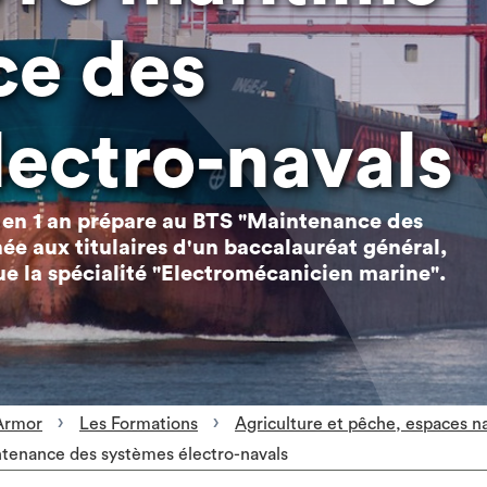
ce des
lectro-navals
 en 1 an prépare au BTS "Maintenance des
née aux titulaires d'un baccalauréat général,
e la spécialité "Electromécanicien marine".
Armor
Les Formations
Agriculture et pêche, espaces n
ntenance des systèmes électro-navals