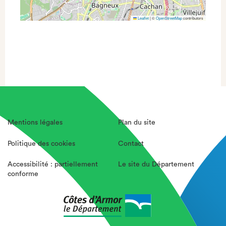
Leaflet
|
©
OpenStreetMap
contributors
Mentions légales
Plan du site
Politique des cookies
Contact
Accessibilité : partiellement
Le site du Département
conforme