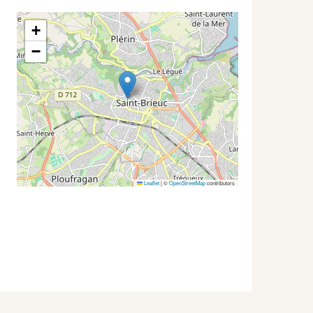
+
−
Leaflet
|
©
OpenStreetMap
contributors