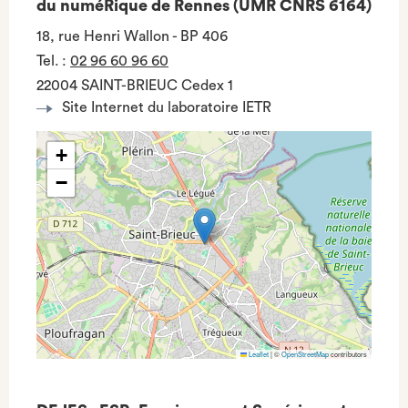
du numéRique de Rennes (UMR CNRS 6164)
18, rue Henri Wallon - BP 406
Tel.
:
02 96 60 96 60
22004 SAINT-BRIEUC Cedex 1
Site Internet du laboratoire IETR
+
−
Leaflet
|
©
OpenStreetMap
contributors