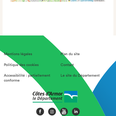
Leaflet
|
©
OpenStreetMap
contributors
Mentions légales
Plan du site
Politique des cookies
Contact
Accessibilité : partiellement
Le site du Département
conforme