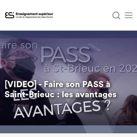
Aller
au
contenu
principal
[VIDEO] - Faire son PASS à
Saint-Brieuc : les avantages