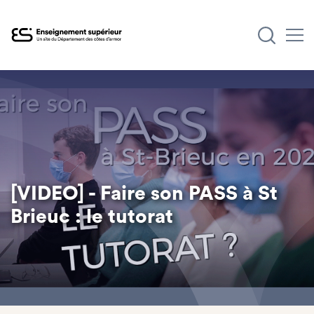
Aller
au
contenu
principal
[VIDEO] - Faire son PASS à St
Brieuc : le tutorat