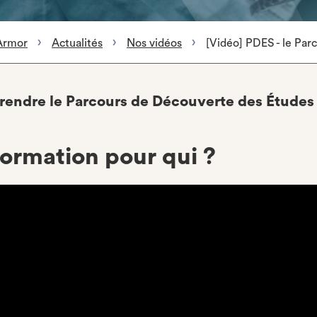
Armor
Actualités
Nos vidéos
[Vidéo] PDES - le Par
rendre le Parcours de Découverte des Études
formation pour qui ?