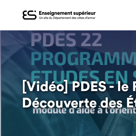
Aller
au
contenu
principal
[Vidéo] PDES - le
Découverte des É