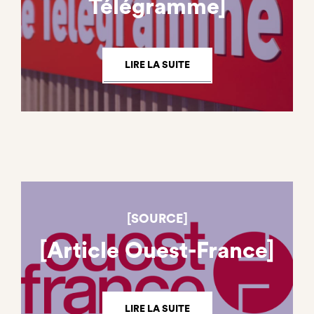
Télégramme]
LIRE LA SUITE
[SOURCE]
[Article Ouest-France]
LIRE LA SUITE