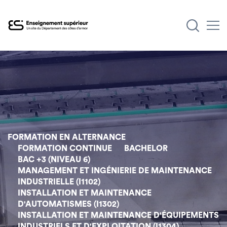
Aller
au
contenu
principal
FORMATION EN ALTERNANCE
FORMATION CONTINUE
BACHELOR
BAC +3 (NIVEAU 6)
MANAGEMENT ET INGÉNIERIE DE MAINTENANCE
INDUSTRIELLE (I1102)
INSTALLATION ET MAINTENANCE
D'AUTOMATISMES (I1302)
INSTALLATION ET MAINTENANCE D'ÉQUIPEMENTS
INDUSTRIELS ET D'EXPLOITATION (I1304)