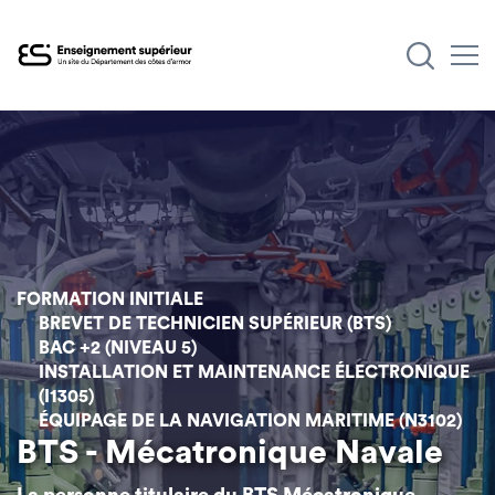
Aller
au
contenu
principal
FORMATION INITIALE
BREVET DE TECHNICIEN SUPÉRIEUR (BTS)
BAC +2 (NIVEAU 5)
INSTALLATION ET MAINTENANCE ÉLECTRONIQUE
(I1305)
ÉQUIPAGE DE LA NAVIGATION MARITIME (N3102)
BTS - Mécatronique Navale