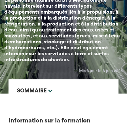
La personne titulaire du BTS Mécatronique
navale intervient sur différents types
d’équipements embarqués liés à la propulsion, à
la production et à la distribution d’énergie, à la
réfrigération, à la production et à la distribution
d’eau, ainsi qu’au traitement des eaux usées et
mazoutées, et aux servitudes (grues, mise à l’eau
d’embarcations, stockage et distribution
d’hydrocarbures, etc.). Elle peut également
intervenir sur les servitudes à terre et sur les
infrastructures de chantier.
Mis à jour le 8 juin 2026
SOMMAIRE
Information sur la formation