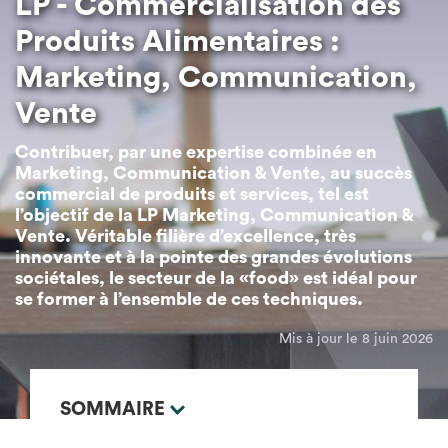
LP - Commercialisation des
Produits Alimentaires :
Marketing, Communication,
Vente
Contribuer, par une expertise combinée en
Marketing, Communication & Vente, au succès
commercial de produits et services, tel est
l’objectif de la LP Marketing, Communication &
Vente. Véritable filière d’excellence, très
innovante et à la pointe des grandes évolutions
sociétales, le secteur de la «food» est idéal pour
se former à l’ensemble de ces techniques.
Mis à jour le 8 juin 2026
SOMMAIRE