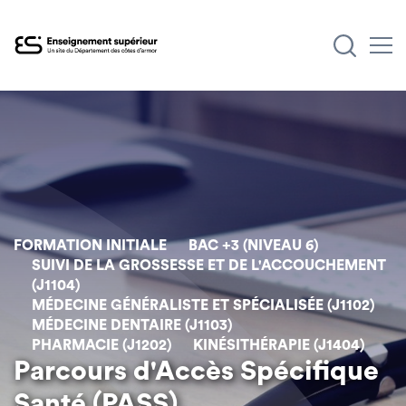
Aller
au
contenu
principal
FORMATION INITIALE
BAC +3 (NIVEAU 6)
SUIVI DE LA GROSSESSE ET DE L'ACCOUCHEMENT
(J1104)
MÉDECINE GÉNÉRALISTE ET SPÉCIALISÉE (J1102)
MÉDECINE DENTAIRE (J1103)
PHARMACIE (J1202)
KINÉSITHÉRAPIE (J1404)
Parcours d'Accès Spécifique
Santé (PASS)