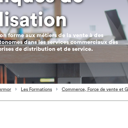
isation
on forme aux métiers de la vente à des
tonomes dans les services commerciaux des
prises de distribution et de service.
Armor
Les Formations
Commerce, Force de vente et Gr