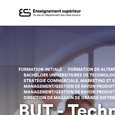
Aller
au
contenu
principal
FORMATION INITIALE
FORMATION EN ALTER
BACHELORS UNIVERSITAIRES DE TECHNOLOG
STRATÉGIE COMMERCIALE, MARKETING ET SU
MANAGEMENT/GESTION DE RAYON PRODUITS 
MANAGEMENT/GESTION DE RAYON PRODUITS
DIRECTION DE MAGASIN DE GRANDE DISTRIB
BUT - Tech