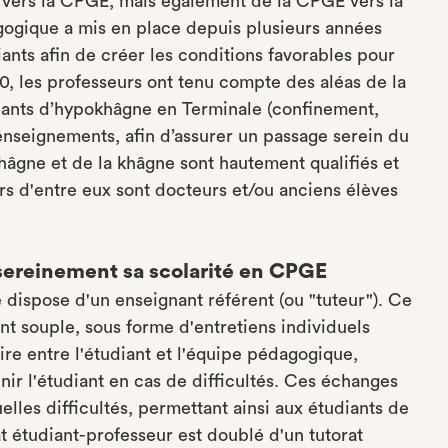
ale vers la CPGE, mais également de la CPGE vers la
gogique a mis en place depuis plusieurs années
nts afin de créer les conditions favorables pour
20, les professeurs ont tenu compte des aléas de la
udiants d’hypokhâgne en Terminale (confinement,
enseignements, afin d’assurer un passage serein du
hâgne et de la khâgne sont hautement qualifiés et
urs d'entre eux sont docteurs et/ou anciens élèves
 sereinement sa scolarité en CPGE
dispose d'un enseignant référent (ou "tuteur"). Ce
 souple, sous forme d'entretiens individuels
ire entre l'étudiant et l'équipe pédagogique,
ir l'étudiant en cas de difficultés. Ces échanges
les difficultés, permettant ainsi aux étudiants de
t étudiant-professeur est doublé d'un tutorat