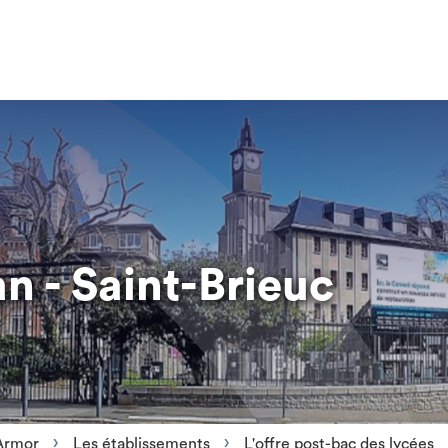
n - Saint-Brieuc
Armor
Les établissements
L'offre post-bac des lycées