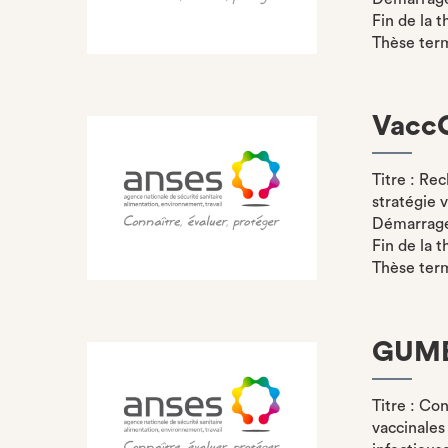
Fin de la 
Thèse ter
Vacc
Titre : Re
stratégie 
Démarrage 
Fin de la 
Thèse ter
GUM
Titre : Co
vaccinales 