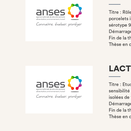
Titre : Rô
porcelets 
sérotype 9
Démarrage 
Fin de la t
Thèse en 
LACT
Titre : Etu
sensibilit
isolées de
Démarrage 
Fin de la t
Thèse en 