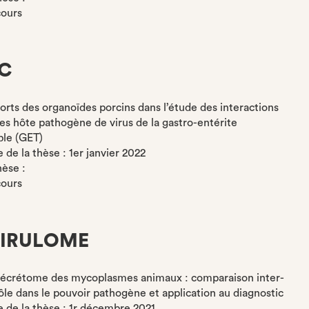
cours
C
ports des organoïdes porcins dans l’étude des interactions
es hôte pathogène de virus de la gastro-entérite
ble (GET)
de la thèse : 1er janvier 2022
hèse :
cours
IRULOME
 sécrétome des mycoplasmes animaux : comparaison inter-
ôle dans le pouvoir pathogène et application au diagnostic
de la thèse : 1r décembre 2021