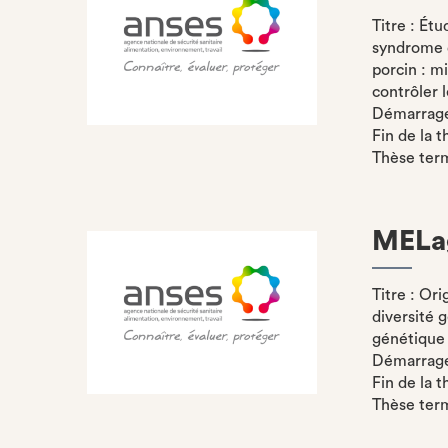
Titre : Ét
syndrome d
porcin : m
contrôler l
Démarrage 
Fin de la 
Thèse ter
MELa
Titre : Ori
diversité 
génétique 
Démarrage 
Fin de la 
Thèse ter