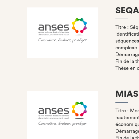
SEQ
Titre : Sé
identifica
séquences 
complexe r
Démarrage 
Fin de la t
Thèse en 
MIAS
Titre : Mod
hautement 
économiq
Démarrage 
Fin de la t