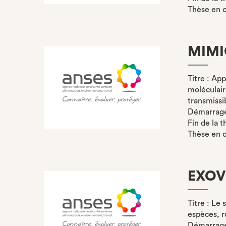
Thèse en 
MIMI
Titre : Ap
moléculair
transmissi
Démarrage 
Fin de la t
Thèse en 
EXOV
Titre : Le
espèces, r
Démarrage 