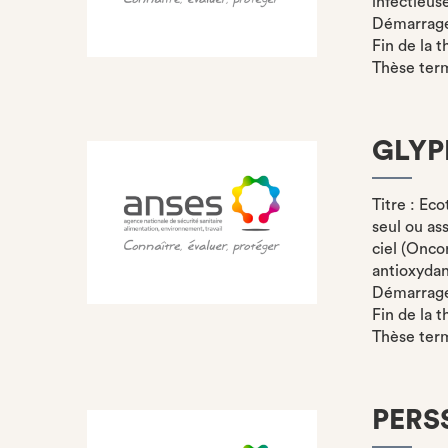
infectieuse
Démarrage 
Fin de la 
Thèse ter
GLY
Titre : Ec
seul ou ass
ciel (Onco
antioxyda
Démarrage 
Fin de la 
Thèse ter
PERS