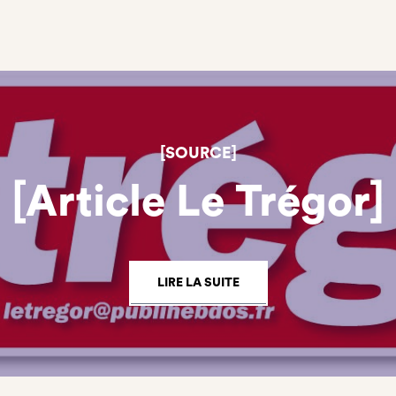
[SOURCE]
[Article Le Trégor]
LIRE LA SUITE