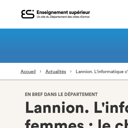
Aller
au
contenu
principal
Accueil
Actualités
Lannion. L'informatique c'
EN BREF DANS LE DÉPARTEMENT
Lannion. L'inf
femmes : le c