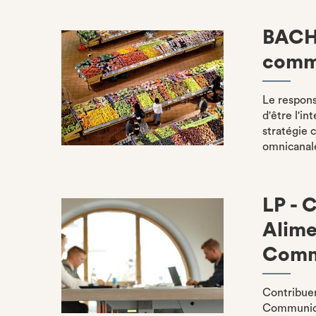
BACH
comme
Le respons
d'être l'in
stratégie 
omnicanal
LP - 
Alime
Comm
Contribuer
Communica