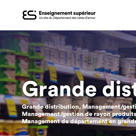
Aller
au
contenu
principal
Grande dis
Grande distribution, Management/gesti
Management/gestion de rayon produits
Management de département en grande 