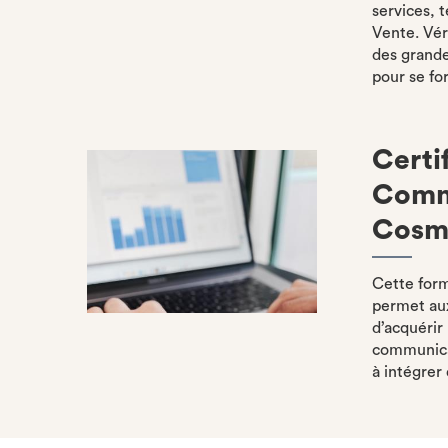
services, 
Vente. Véri
des grande
pour se fo
Certi
Commu
Cosmé
Cette for
permet aux
d’acquéri
communicat
à intégrer