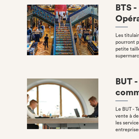
BTS 
Opéra
Les titul
pourront p
petite tai
supermarch
BUT -
comme
Le BUT - T
vente à d
les servic
entreprises