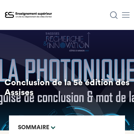
Aller
au
contenu
principal
Conclusion de la 5è édition des
Assises
SOMMAIRE