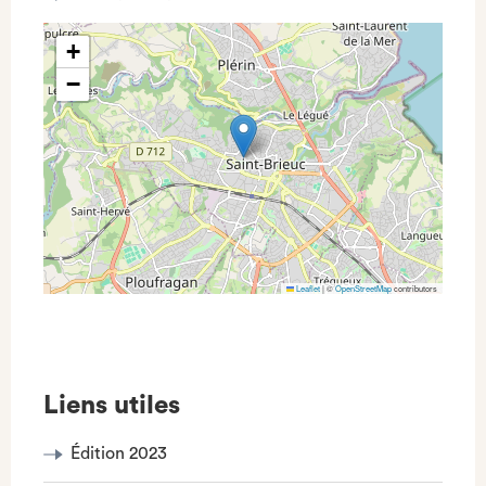
+
−
Leaflet
|
©
OpenStreetMap
contributors
Liens utiles
Édition 2023